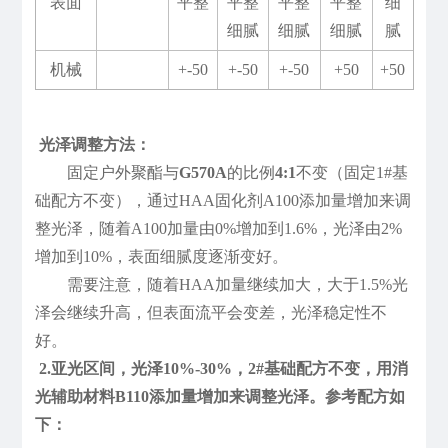
表面
平整
平整
平整
平整
细
细腻
细腻
细腻
腻
机械
+-50
+-50
+-50
+50
+50
光泽调整方法：
固定户外聚酯与
G570A
的比例
4:1
不变（固定1#基
础配方不变），通过HAA固化剂A100添加量增加来调
整光泽，随着A100加量由0%增加到1.6%，光泽由2%
增加到10%，表面细腻度逐渐变好。
需要注意，随着HAA加量继续加大，大于1.5%光
泽会继续升高，但表面流平会变差，光泽稳定性不
好。
2.亚光区间，光泽10%-30%，2#基础配方不变，用消
光辅助材料B110添加量增加来调整光泽。参考配方如
下：