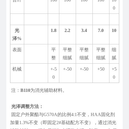
0
光
1.8
2.2
3.4
7.0
10
泽%
表面
平
平整
平整
平整
细
整
细腻
细腻
细腻
腻
机械
+-5
+-50
+-50
+50
+5
0
0
注：
B110
为消光辅助材料。
光泽调整方法：
固定户外聚酯与G570A的比例4:1不变，HAA固化剂
加量1.3%不变（即固定2#基础配方不变），通过消光