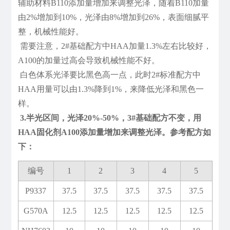
辅助材料B110添加量增加来调整光泽，随着B110加量
由2%增加到10%，光泽由8%增加到26%，表面细腻平
整，机械性能好。
需要注意，2#基础配方中HAA加量1.3%左右比较好，
A100的加量过高会导致机械性能不好。
白色体系光泽要比黑色高一点，此时2#标准配方中
HAA用量可以由1.3%降到1%，来降低光泽和黑色一
样。
3.半光区间，光泽20%-50%，3#基础配方不变，用
HAA固化剂A100添加量增加来调整光泽。参考配方如
下：
编号
1
2
3
4
5
P9337
37.5
37.5
37.5
37.5
37.5
G570A
12.5
12.5
12.5
12.5
12.5