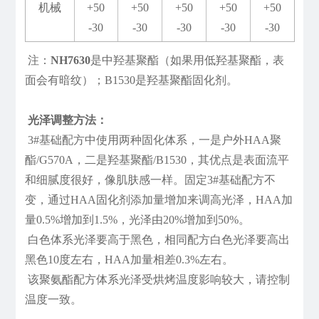
机械
+50
+50
+50
+50
+50
-30
-30
-30
-30
-30
注：
NH7630
是中羟基聚酯（如果用低羟基聚酯，表
面会有暗纹）；B1530是羟基聚酯固化剂。
光泽调整方法：
3#基础配方中使用两种固化体系，一是户外HAA聚
酯/G570A，二是羟基聚酯/B1530，其优点是表面流平
和细腻度很好，像肌肤感一样。固定3#基础配方不
变，通过HAA固化剂添加量增加来调高光泽，HAA加
量0.5%增加到1.5%，光泽由20%增加到50%。
白色体系光泽要高于黑色，相同配方白色光泽要高出
黑色10度左右，HAA加量相差0.3%左右。
该聚氨酯配方体系光泽受烘烤温度影响较大，请控制
温度一致。