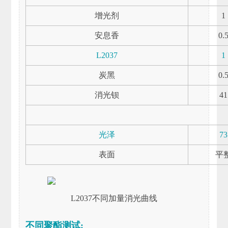
增光剂
1
安息香
0.
L2037
1
炭黑
0.
消光钡
41
光泽
73
表面
平
L2037不同加量消光曲线
不同聚酯测试: