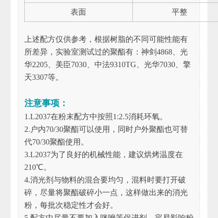
表面
平整
上述配方仅供参考，根据树脂的不同可能性能有
所差异，实验室测试过的聚酯有：神剑4868、光
华2205、美臣7030、中法9310TG、光华7030、擎
天3307等。
注意事项：
1.L2037在粉末配方中按照1:2.5消耗环氧。
2.户内70/30聚酯可以使用，同时户外聚酯也可替
代70/30聚酯使用。
3.L2037为了良好的机械性能，建议烘烤温度在
210℃。
4.消光剂与物料的混合要均匀，混料时要打开破
碎，尽量将聚酯破碎小一点，这样做出来的消光
粉，每批次稳定性才会好。
5.配方中尽量不要加入咪唑等促进剂，容易影响粉