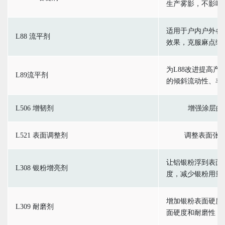
生产雾影，不影响
适用于户内户外各
L88 流平剂
效果，克服麻点缩
为L88改进提高
L89流平剂
的倾斜流动性、丰
L506 增韧剂
增强涂层的
L521 表面调整剂
调整表面张
让铝银粉浮到表面
L308 银粉增亮剂
度，减少银粉用量
增加银粉表面硬度
L309 耐磨剂
面硬度和耐磨性