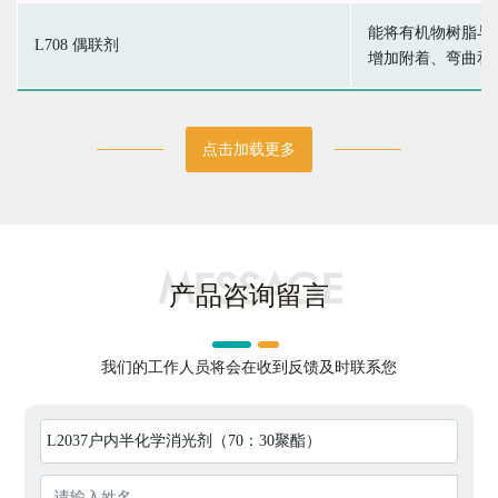
能将有机物树脂与
L708 偶联剂
增加附着、弯曲和
点击加载更多
MESSAGE
产品咨询留言
我们的工作人员将会在收到反馈及时联系您
L2037户内半化学消光剂（70：30聚酯）